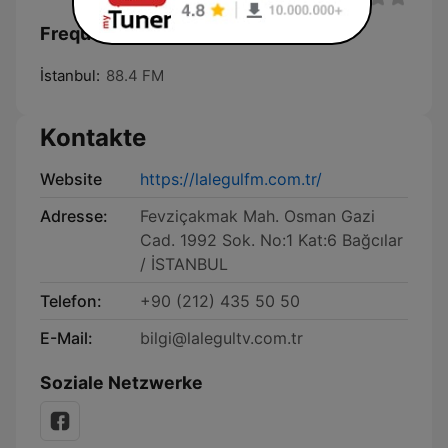
Frequenzen Lalegül FM:
İstanbul:
88.4 FM
Kontakte
Website
https://lalegulfm.com.tr/
Adresse:
Fevziçakmak Mah. Osman Gazi
Cad. 1992 Sok. No:1 Kat:6 Bağcılar
/ İSTANBUL
Telefon:
+90 (212) 435 50 50
E-Mail:
bilgi@lalegultv.com.tr
Soziale Netzwerke