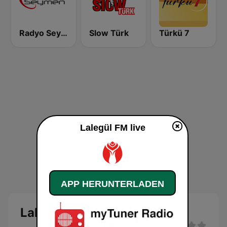
Radyo Seymen
Slow Türk
Türkü 7
Lalegül FM live
APP HERUNTERLADEN
Lalegül FM