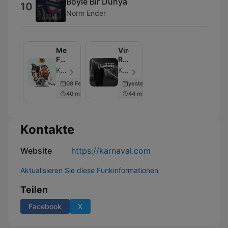
Böyle Bir Dünya
10
Norm Ender
Metro
Virgin
FM
Radio
-
-
Karnaval.com - Folge 1544
Karnaval.com - Folge 2434
Aragaz
Mesut
08 Feb 2026
yesterday
Süre
40 min
44 min
ile
Rabarba
Kontakte
Website
https://karnaval.com
Aktualisieren Sie diese Funkinformationen
Teilen
Facebook
X