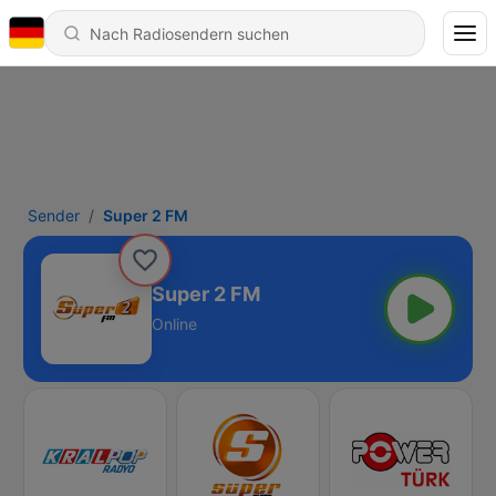
Sender
Super 2 FM
Super 2 FM
Online