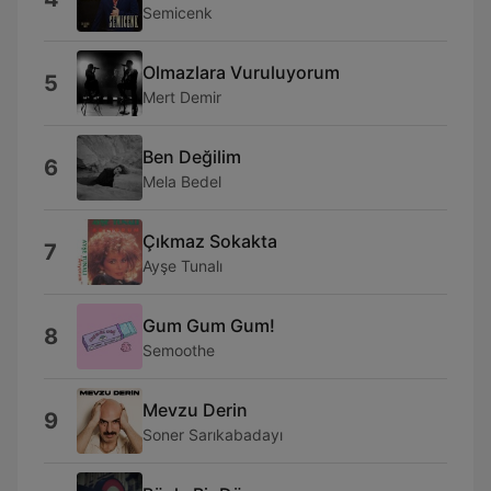
Semicenk
Olmazlara Vuruluyorum
5
Mert Demir
Ben Değilim
6
Mela Bedel
Çıkmaz Sokakta
7
Ayşe Tunalı
Gum Gum Gum!
8
Semoothe
Mevzu Derin
9
Soner Sarıkabadayı