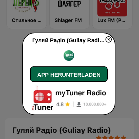
Стильное Радио - Перец ФМ (Stilnoe, perec fm)
Shlager FM
Lux FM (Pадіо Люкс) Lviv
Гуляй Радіо (Guliay Radio) live
APP HERUNTERLADEN
Гуляй Радіо (Guliay Radio)