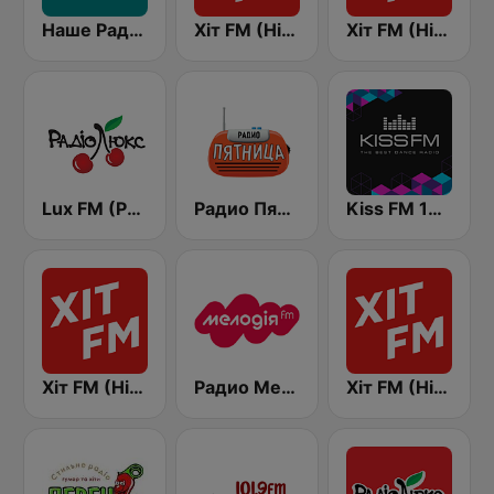
Наше Радио (Nashe Radio) 107.9
Хіт FM (Hit FM)
Хіт FM (Hit FM) - Top
Lux FM (Pадіо Люкс)
Радио Пятница (Pyatnica)
Kiss FM 106.5 (Кисc ФМ)
Хіт FM (Hit FM) - Best
Радио Мелодия (Radio Melodia)
Хіт FM (Hit FM) - Ukr