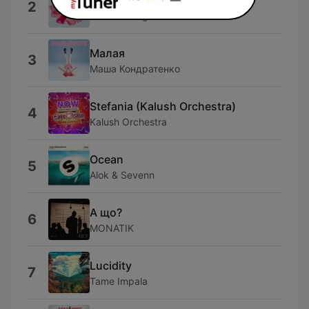
2
Alena Omargalieva
Малая
3
Маша Кондратенко
Stefania (Kalush Orchestra)
4
Kalush Orchestra
Ocean
5
Alok & Sevenn
А що?
6
MONATIK
Lucidity
7
Tame Impala