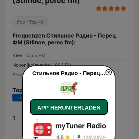
(Stilnoe, perec fm)
Pop / Top 40
Frequenzen Стильное Радио - Перец
ФМ (Stilnoe, perec fm):
Kiev:
105.5 FM
Novonikolayevka:
104.1 FM
Стильное Радио - Перец ФМ (Stilnoe, perec fm) live
Sevastopol:
105.6 FM
Top-Songs
Letzte 7 Tage
Letzte 30 Tage
APP HERUNTERLADEN
Козак
1
Никита Киселев
Хочеш