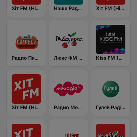
Хіт FM (Hit FM)
Наше Радио (Nashe Radio) 107.9
Хіт FM (Hit FM) - Top
Радио Пятница (Pyatnica)
Люкс ФМ Україна - Lux FM Ukraine
Kiss FM 106.5 (Кисc ФМ)
Хіт FM (Hit FM) - Best
Радио Мелодия (Radio Melodia)
Гуляй Радіо (Guliay Radio)