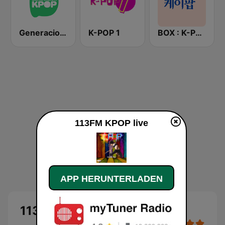
Generacion KPOP
K-POP 1
BOX : K-POP 케이팝
113FM KPOP live
APP HERUNTERLADEN
113FM KPOP