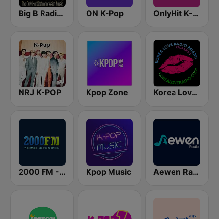
Big B Radio - KPOP(인터넷 라디오)
ON K-Pop
OnlyHit K-Pop
NRJ K-POP
Kpop Zone
Korea Love Radio K-pop Miami
2000 FM - Top 40
Kpop Music
Aewen Radio KPOP