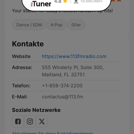
Your station for today's hottest Korean Pop hits!
Dance / EDM
K-Pop
00er
Kontakte
Website
https://www.113fmradio.com
Adresse:
555 Winderly Pl, Suite 300,
Maitland, FL 32751
Telefon:
+1-858-374-2200
E-Mail:
contactus@113.fm
Soziale Netzwerke
Aktualisieren Sie diese Funkinformationen