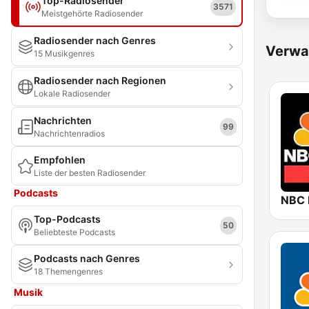
Top-Radiosender
3571
Meistgehörte Radiosender
Radiosender nach Genres
Verwa
15 Musikgenres
Radiosender nach Regionen
Lokale Radiosender
Nachrichten
99
Nachrichtenradios
Empfohlen
Liste der besten Radiosender
Podcasts
NBC
Top-Podcasts
50
Beliebteste Podcasts
Podcasts nach Genres
18 Themengenres
Musik