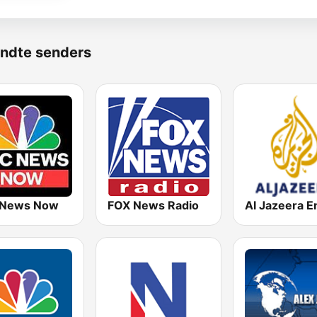
ndte senders
 News Now
FOX News Radio