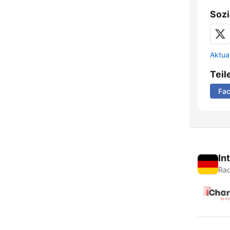
Sozi
Aktua
Teil
Fa
In
Rad