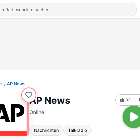
er
AP News
AP News
33
Online
Nachrichten
Talkradio