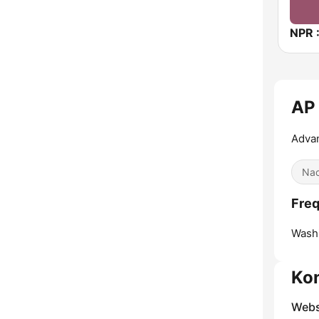
AP
Advan
Nac
Fre
Washi
Ko
Webs