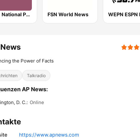
NPR : National Public Radio
FSN World News
 News
cing the Power of Facts
hrichten
Talkradio
quenzen AP News:
ngton, D. C.:
Online
ntakte
ite
https://www.apnews.com