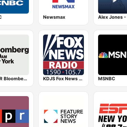
C
Newsmax
WBBR Bloomberg 1130
KDJS Fox News Radio 1590 / 105.7
MSNBC