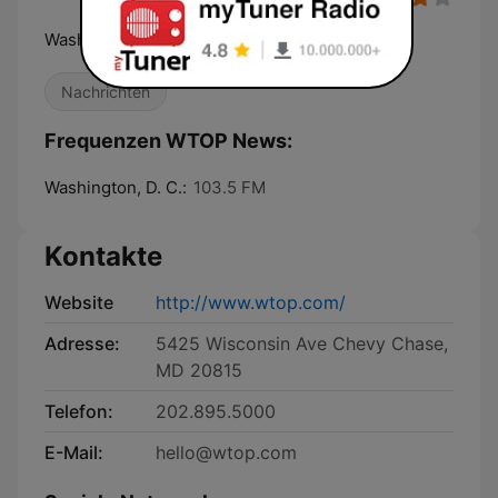
Washington, DC News, Traffic & Weather
Nachrichten
Frequenzen WTOP News:
Washington, D. C.:
103.5 FM
Kontakte
Website
http://www.wtop.com/
Adresse:
5425 Wisconsin Ave Chevy Chase,
MD 20815
Telefon:
202.895.5000
E-Mail:
hello@wtop.com