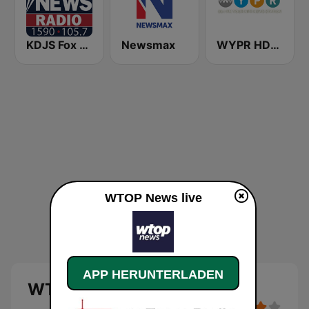
KDJS Fox News Radio 1590 / 105.7
Newsmax
WYPR HD2 BBC World Service
WTOP News live
APP HERUNTERLADEN
WTOP News