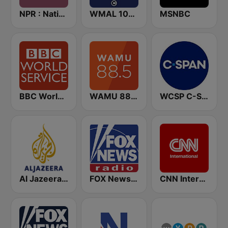
NPR : National Public Radio
WMAL 105.9 FM
MSNBC
BBC World Service
WAMU 88.5 FM
WCSP C-SPAN Radio
Al Jazeera English (قناة الجزيرة)
FOX News Radio
CNN International