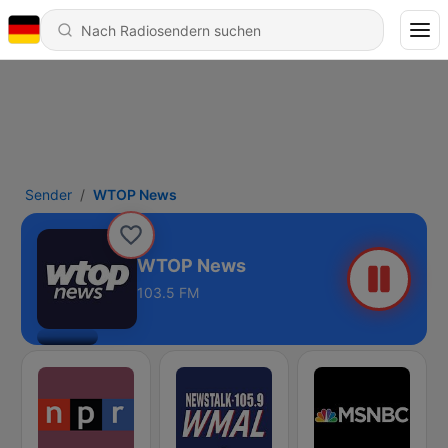
Sender
WTOP News
WTOP News
103.5 FM