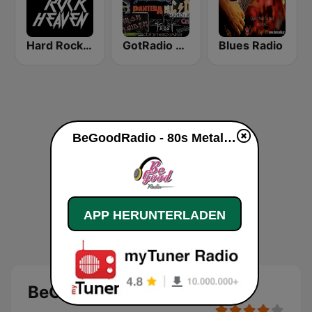
Hard Rock Heaven
GotRadio - Rockin' 80's
Blues Radio
BeGoodRadio - 80s Metal live
APP HERUNTERLADEN
BeGoodRadio - 80s Metal