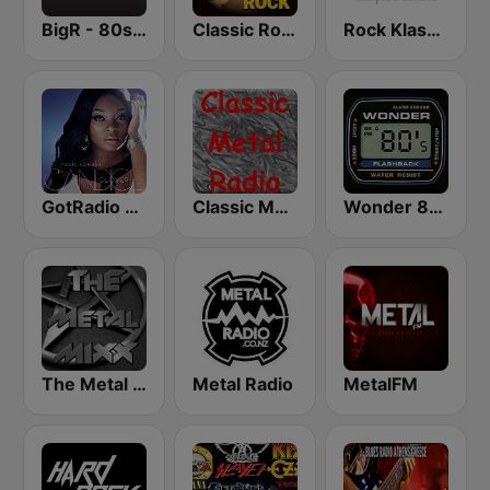
BigR - 80s Metal FM
Classic Rock Station
Rock Klassiker
GotRadio - Urban Lounge
Classic Metal Radio
Wonder 80's
The Metal MIXX
Metal Radio
MetalFM