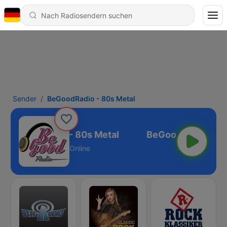
Sender
BeGoodRadio - 80s Metal
BeGoodRadio - 80s Metal
Online