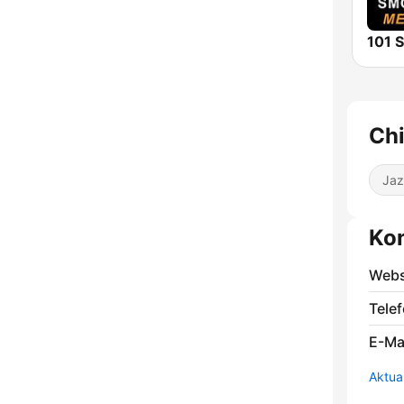
Chi
Jaz
Ko
Webs
Telef
E-Mai
Aktua