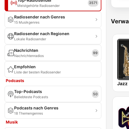
Top-Radiosender
3571
Meistgehörte Radiosender
Radiosender nach Genres
Verwa
15 Musikgenres
Radiosender nach Regionen
Lokale Radiosender
Nachrichten
99
Nachrichtenradios
Empfohlen
Liste der besten Radiosender
Podcasts
Jazz
Top-Podcasts
50
Beliebteste Podcasts
Podcasts nach Genres
18 Themengenres
Musik