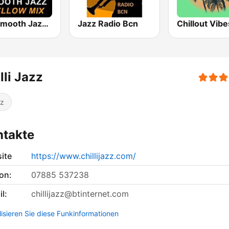
101 Smooth Jazz Mellow Mix
Jazz Radio Bcn
Chillout Vibe
lli Jazz
z
ntakte
ite
https://www.chillijazz.com/
on:
07885 537238
l:
chillijazz@btinternet.com
lisieren Sie diese Funkinformationen