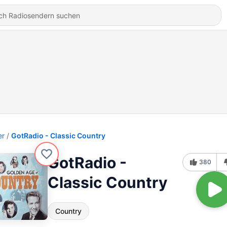
er
GotRadio - Classic Country
GotRadio -
380
Classic Country
Country