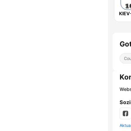
Got
Cou
Ko
Webs
Sozi
Aktua