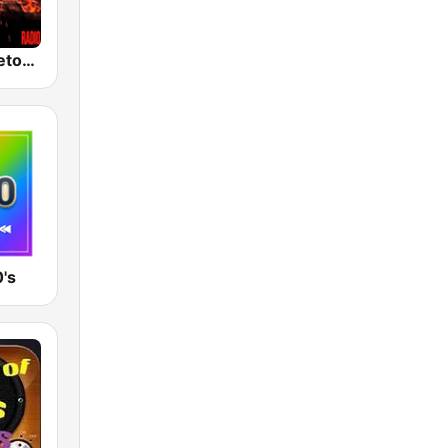
100% Reggaeton Radio
's