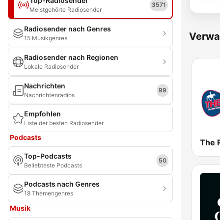
Top-Radiosender
3571
Meistgehörte Radiosender
Radiosender nach Genres
Verwa
15 Musikgenres
Radiosender nach Regionen
Lokale Radiosender
Nachrichten
99
Nachrichtenradios
Empfohlen
Liste der besten Radiosender
Podcasts
Top-Podcasts
50
Beliebteste Podcasts
Podcasts nach Genres
18 Themengenres
Musik