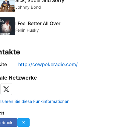
Sick, Sober and Sorry
Johnny Bond
I Feel Better All Over
Ferlin Husky
ntakte
ite
http://cowpokeradio.com/
ale Netzwerke
lisieren Sie diese Funkinformationen
en
cebook
X