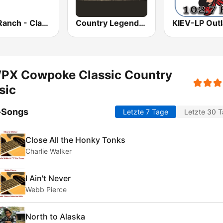
The Ranch - Classic Country
Country Legends USA
PX Cowpoke Classic Country
sic
-Songs
Letzte 7 Tage
Letzte 30 
Close All the Honky Tonks
Charlie Walker
I Ain't Never
Webb Pierce
North to Alaska