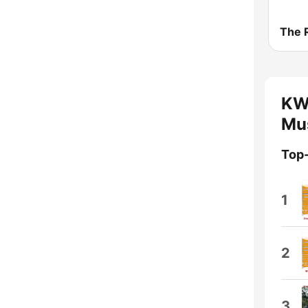
KW
Mu
Top
1
2
3