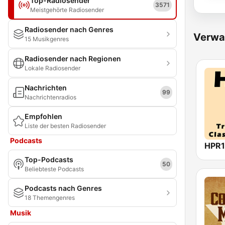
Top-Radiosender
3571
Meistgehörte Radiosender
Radiosender nach Genres
Verwa
15 Musikgenres
Radiosender nach Regionen
Lokale Radiosender
Nachrichten
99
Nachrichtenradios
Empfohlen
Liste der besten Radiosender
Podcasts
Top-Podcasts
50
Beliebteste Podcasts
Podcasts nach Genres
18 Themengenres
Musik