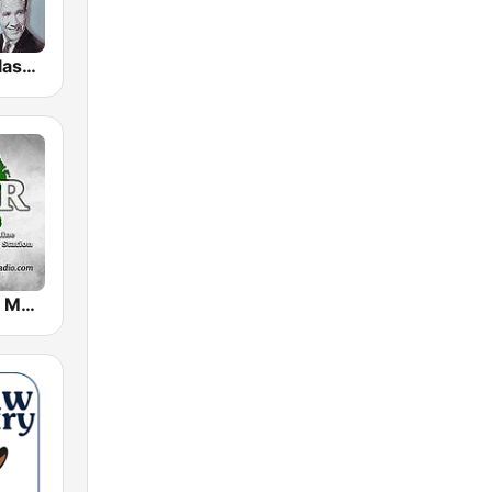
GotRadio - Classic Country
Irish Country Music Radio