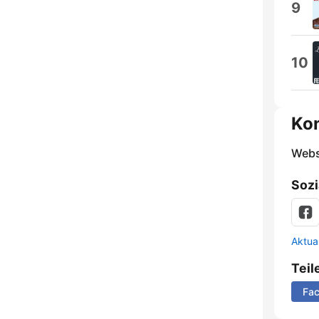
9
10
Ko
Webs
Sozi
Aktua
Teil
Fa