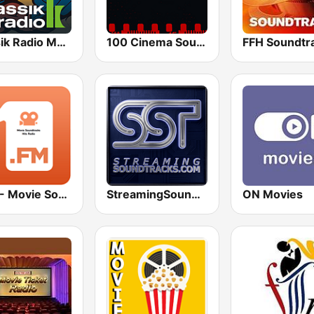
Klassik Radio Movie Heroes
100 Cinema Soundtracks
FFH Soundtr
1.FM - Movie Soundtracks Hits
StreamingSoundtracks.com
ON Movies