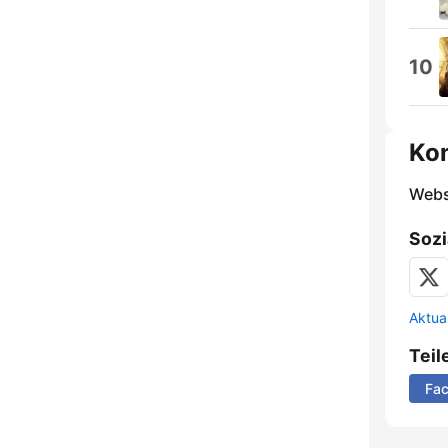
10
Ko
Webs
Sozi
Aktua
Teil
Fa