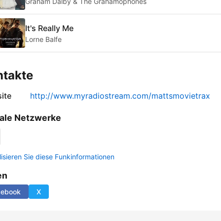
Graham Dalby & The Grahamophones
It's Really Me
Lorne Balfe
ntakte
ite
http://www.myradiostream.com/mattsmovietrax
ale Netzwerke
lisieren Sie diese Funkinformationen
en
cebook
X