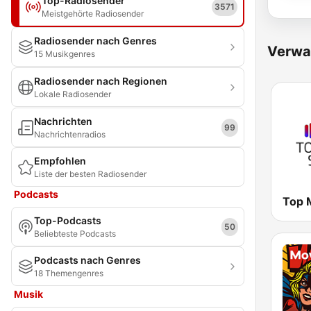
Top-Radiosender
3571
Meistgehörte Radiosender
Radiosender nach Genres
Verwa
15 Musikgenres
Radiosender nach Regionen
Lokale Radiosender
Nachrichten
99
Nachrichtenradios
Empfohlen
Liste der besten Radiosender
Podcasts
Top 
Top-Podcasts
50
Beliebteste Podcasts
Podcasts nach Genres
18 Themengenres
Musik