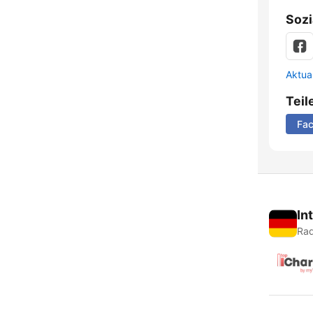
Sozi
Aktua
Teil
Fa
In
Rad