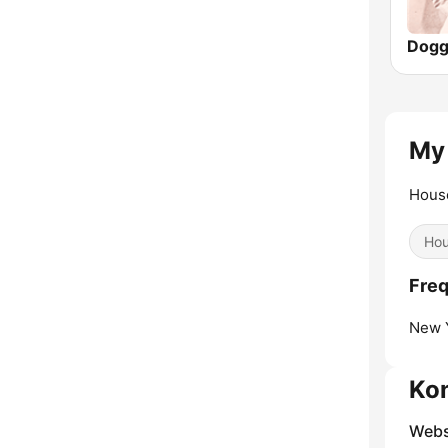
My
Hous
Ho
Fre
New Y
Ko
Webs