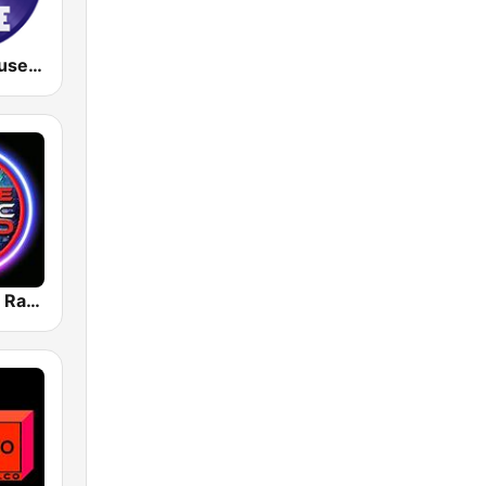
Old Deep House Music
House Music Radio