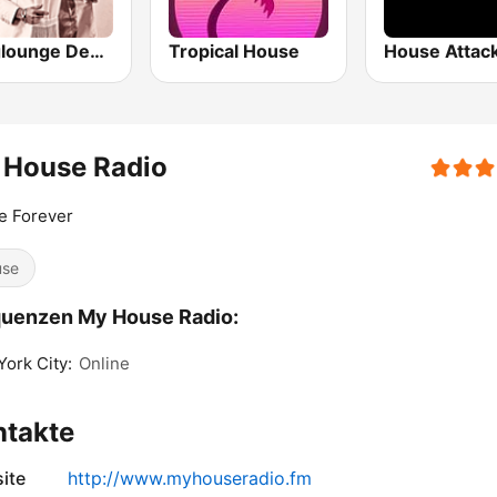
Dogglounge Deep House Radio
Tropical House
 House Radio
e Forever
use
quenzen My House Radio:
ork City:
Online
ntakte
ite
http://www.myhouseradio.fm