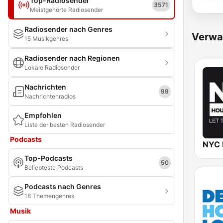
Top-Radiosender
3571
Meistgehörte Radiosender
Radiosender nach Genres
Verwa
15 Musikgenres
Radiosender nach Regionen
Lokale Radiosender
Nachrichten
99
Nachrichtenradios
Empfohlen
Liste der besten Radiosender
Podcasts
NYC 
Top-Podcasts
50
Beliebteste Podcasts
Podcasts nach Genres
18 Themengenres
Musik