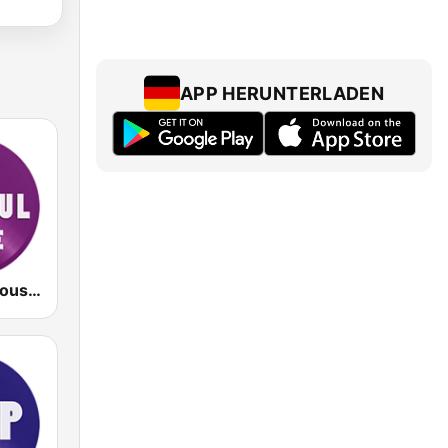
APP HERUNTERLADEN
Old Soulful House Music