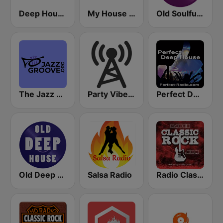
Deep House Lounge
My House Radio
Old Soulful House Music
The Jazz Groove (Mix #1)
Party Vibe: Techno Radio
Perfect Deep House
Old Deep House Music
Salsa Radio
Radio Classic Rock