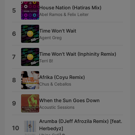
House Nation (Hatiras Mix)
5
Abel Ramos & Felix Leiter
Time Won't Wait
6
Agent Greg
Time Won't Wait (Inphinity Remix)
7
Terri B!
Afrika (Coyu Remix)
8
Chus & Ceballos
When the Sun Goes Down
9
Acoustic Sessions
Arumba (DJeff Afrozila Remix) [feat.
10
Herbedyz]