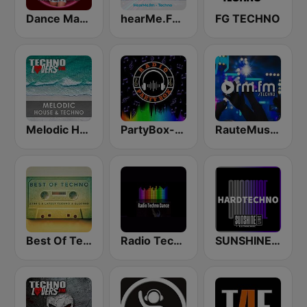
Dance Machine
hearMe.FM Techno
FG TECHNO
Melodic House & Techno @ Technolovers.FM
PartyBox-Hard Techno-EDM
RauteMusik - TECHNO
Best Of Techno
Radio Techno Dance Kneginec
SUNSHINE LIVE - Hardtechno