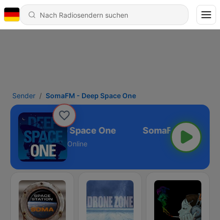
Sender
SomaFM - Deep Space One
SomaFM - Deep Space One
Online