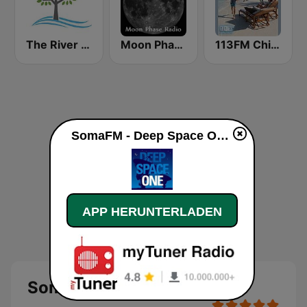
The River of Calm
Moon Phase Radio - Chill
113FM Chill Zone
SomaFM - Deep Space One live
APP HERUNTERLADEN
SomaFM - Deep Space One