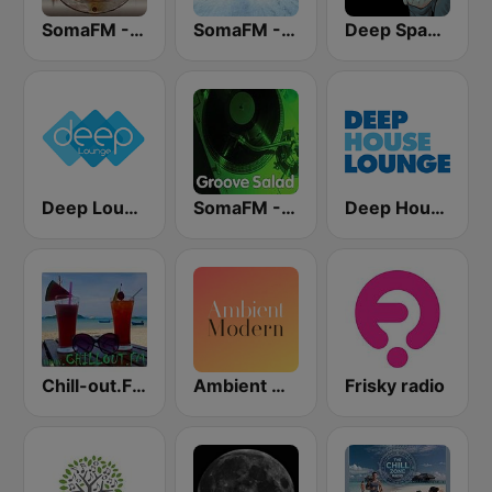
SomaFM - Space Station Soma
SomaFM - Drone Zone
Deep Space Chill
Deep Lounge
SomaFM - Groove Salad
Deep House Lounge
Chill-out.FM
Ambient Modern
Frisky radio