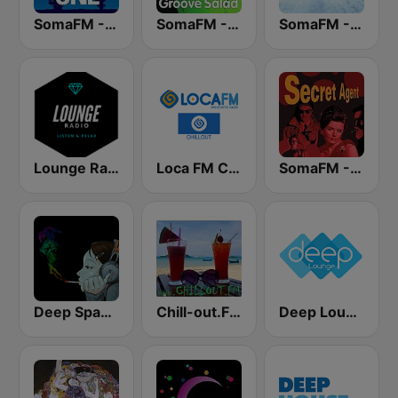
SomaFM - Deep Space One
SomaFM - Groove Salad
SomaFM - Drone Zone
Lounge Radio
Loca FM Chill Out
SomaFM - Secret Agent
Deep Space Chill
Chill-out.FM
Deep Lounge