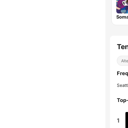
Ten
Alt
Freq
Seatt
Top
1