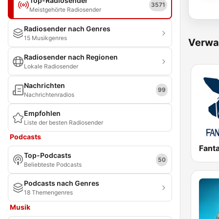
Top-Radiosender
3571
Meistgehörte Radiosender
Radiosender nach Genres
15 Musikgenres
Verwa
Radiosender nach Regionen
Lokale Radiosender
Nachrichten
99
Nachrichtenradios
Empfohlen
Liste der besten Radiosender
Podcasts
Fant
Top-Podcasts
50
Beliebteste Podcasts
Podcasts nach Genres
18 Themengenres
Musik