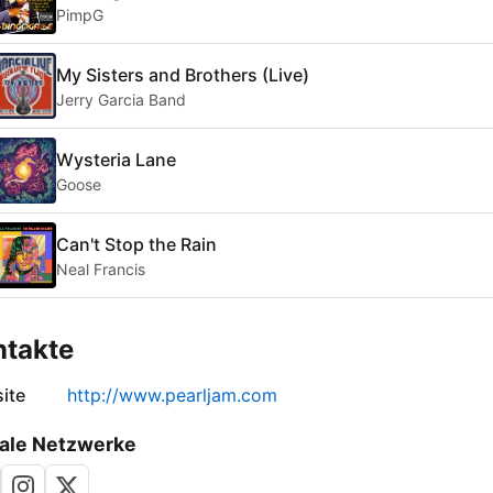
PimpG
My Sisters and Brothers (Live)
Jerry Garcia Band
Wysteria Lane
Goose
Can't Stop the Rain
Neal Francis
ntakte
ite
http://www.pearljam.com
ale Netzwerke