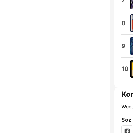
7
8
9
10
Ko
Webs
Sozi