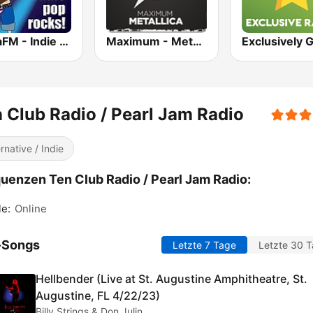
SomaFM - Indie Pop Rocks!
Maximum - Metallica (Максимум)
 Club Radio / Pearl Jam Radio
ernative / Indie
uenzen Ten Club Radio / Pearl Jam Radio:
le:
Online
-Songs
Letzte 7 Tage
Letzte 30 
Hellbender (Live at St. Augustine Amphitheatre, St.
Augustine, FL 4/22/23)
Billy Strings & Don Julin