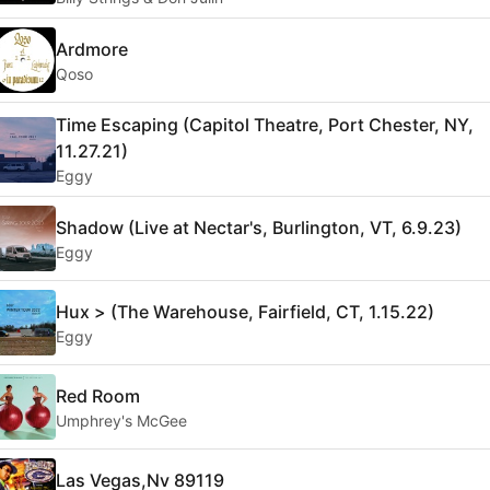
Ardmore
Qoso
Time Escaping (Capitol Theatre, Port Chester, NY,
11.27.21)
Eggy
Shadow (Live at Nectar's, Burlington, VT, 6.9.23)
Eggy
Hux > (The Warehouse, Fairfield, CT, 1.15.22)
Eggy
Red Room
Umphrey's McGee
Las Vegas,Nv 89119