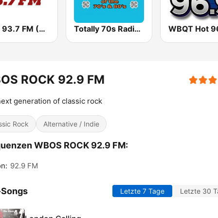
WEEI 93.7 FM (US Only)
Totally 70s Radio Network
OS ROCK 92.9 FM
ext generation of classic rock
ssic Rock
Alternative / Indie
quenzen WBOS ROCK 92.9 FM:
n:
92.9 FM
-Songs
Letzte 7 Tage
Letzte 30 