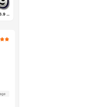
WBQT Hot 96.9 FM (US Only)
Tage