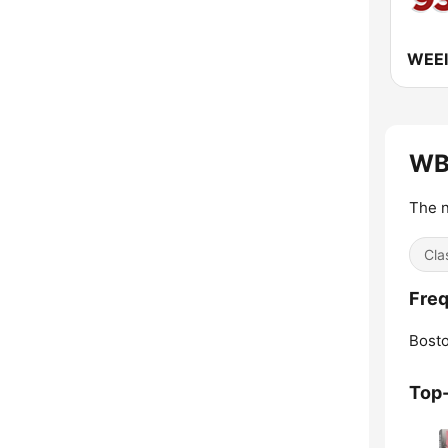
WB
The n
Cla
Fre
Bosto
Top