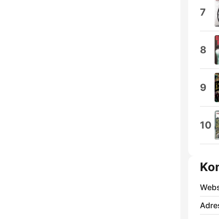
7
8
9
10
Ko
Webs
Adre