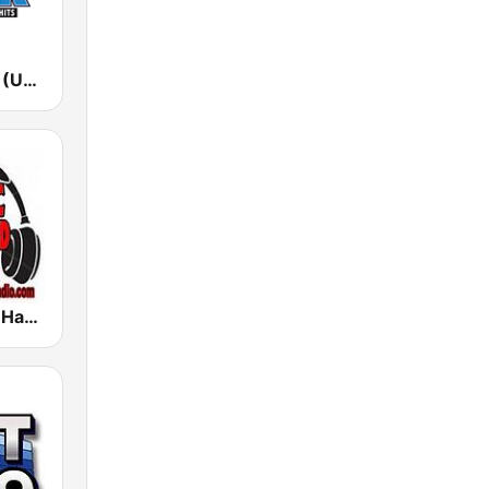
105.7 WROR (US Only)
Classic Rock Hard Radio