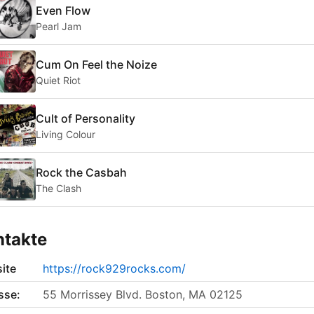
Even Flow
Pearl Jam
Cum On Feel the Noize
Quiet Riot
Cult of Personality
Living Colour
Rock the Casbah
The Clash
ntakte
ite
https://rock929rocks.com/
sse:
55 Morrissey Blvd. Boston, MA 02125