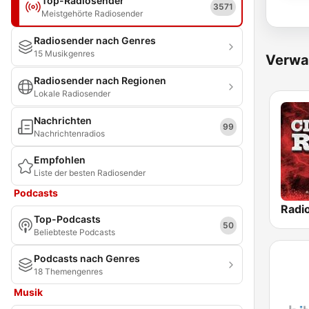
Top-Radiosender
3571
Meistgehörte Radiosender
Radiosender nach Genres
15 Musikgenres
Verwa
Radiosender nach Regionen
Lokale Radiosender
Nachrichten
99
Nachrichtenradios
Empfohlen
Liste der besten Radiosender
Podcasts
Top-Podcasts
50
Beliebteste Podcasts
Podcasts nach Genres
18 Themengenres
Musik