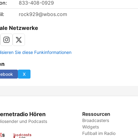
on:
833-408-0929
l:
rock929@wbos.com
ale Netzwerke
lisieren Sie diese Funkinformationen
en
cebook
X
ternetradio Hören
Ressourcen
Broadcasters
iosender und Podcasts
Widgets
Fußball im Radio