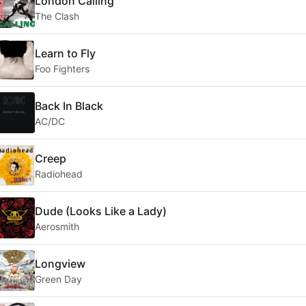
London Calling
The Clash
Learn to Fly
Foo Fighters
Back In Black
AC/DC
Creep
Radiohead
Dude (Looks Like a Lady)
Aerosmith
Longview
Green Day