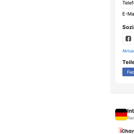
Telef
E-Mai
Sozi
Aktua
Teil
Fa
In
Rad