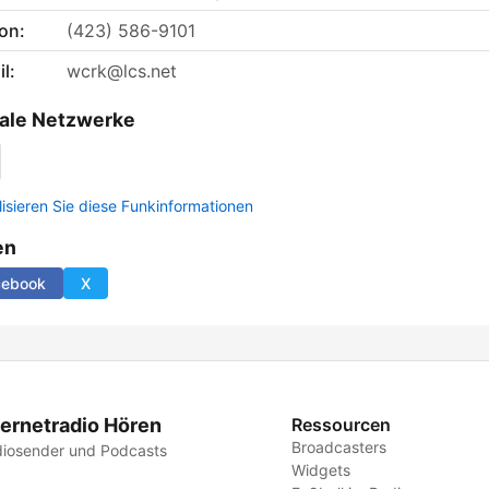
on:
(423) 586-9101
l:
wcrk@lcs.net
ale Netzwerke
lisieren Sie diese Funkinformationen
en
cebook
X
ternetradio Hören
Ressourcen
Broadcasters
iosender und Podcasts
Widgets