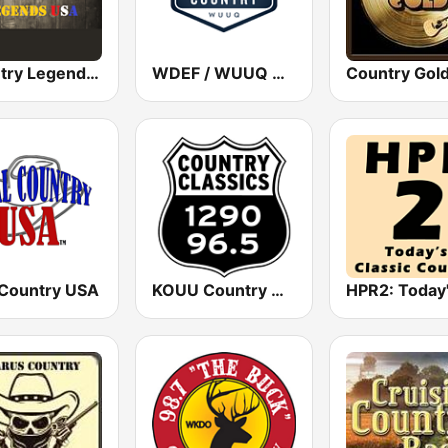
Country Legends USA
WDEF / WUUQ Classic Country Q 97.3 & Q 99.3 FM
 Country USA
KOUU Country Classics 1290 AM / 96.5 FM