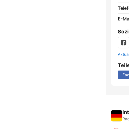
Telef
E-Mai
Sozi
Aktua
Teil
Fa
In
Rad