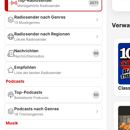
Top-Radiosender
3571
Meistgehörte Radiosender
Radiosender nach Genres
15 Musikgenres
Verwa
Radiosender nach Regionen
Lokale Radiosender
Nachrichten
99
Nachrichtenradios
Empfohlen
Liste der besten Radiosender
Podcasts
Top-Podcasts
50
Beliebteste Podcasts
Podcasts nach Genres
18 Themengenres
Musik