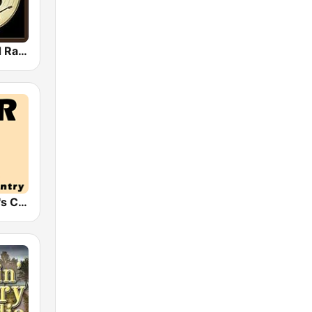
Country Gold Radio
HPR2: Today's Classic Country