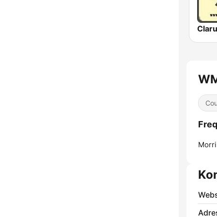
Clar
WM
Cou
Fre
Morri
Ko
Webs
Adre