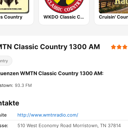
us Country
WKDO Classic Country 98.7
TN Classic Country 1300 AM
ntry
quenzen WMTN Classic Country 1300 AM:
stown:
93.3 FM
ntakte
ite
http://www.wmtnradio.com/
sse:
510 West Economy Road Morristown, TN 37814