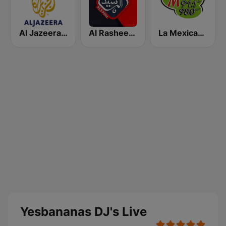
Al Jazeera Arabic (قناة الجزيرة)
Al Rasheed Radio - Anbar
La Mexicana 91.1 FM
Yesbananas DJ's Live