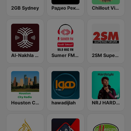
2GB Sydney
Радио Рекорд Hardstyle (Radio Record Hardstyle)
Chillout Vibes
Al-Nakhla FM
Sumer FM (سومر اف ام)
2SM Super Radio
Houston City Radio
hawadijlah
NRJ HARDSTYLE