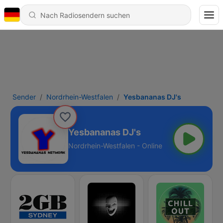
Sender
Nordrhein-Westfalen
Yesbananas DJ's
Yesbananas DJ's
Nordrhein-Westfalen - Online