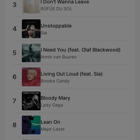
I Don't Wanna Leave
3
RÜFÜS DU SOL
Unstoppable
4
Sia
I Need You (feat. Olaf Blackwood)
5
Armin van Buuren
Living Out Loud (feat. Sia)
6
Brooke Candy
Bloody Mary
7
Lady Gaga
Lean On
8
Major Lazer