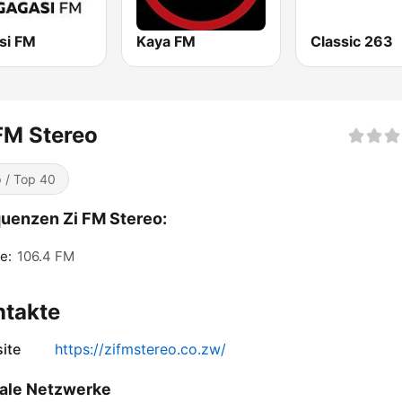
si FM
Kaya FM
Classic 263
FM Stereo
 / Top 40
uenzen Zi FM Stereo:
e:
106.4 FM
ntakte
ite
https://zifmstereo.co.zw/
ale Netzwerke