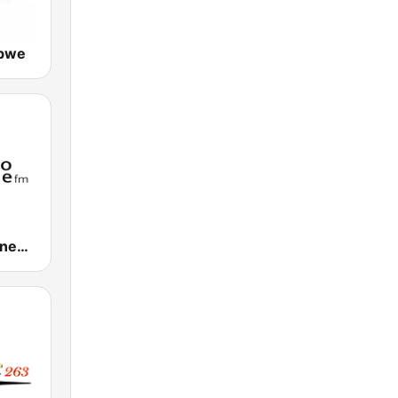
abwe
Umhlobo Wenene FM