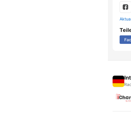
Aktua
Teil
Fa
In
Rad