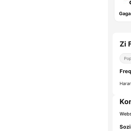
Gaga
Zi 
Pop
Freq
Harar
Ko
Webs
Sozi