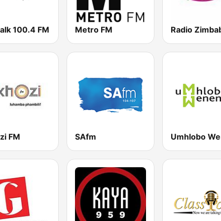
talk 100.4 FM
Metro FM
Radio Zimb
zi FM
SAfm