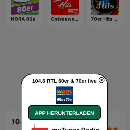
NORA 80s
Ostseewelle Oldie Hits
70er Hits - von 80er 90er OLDIE ANTENNE
104.6 RTL 60er & 70er live
APP HERUNTERLADEN
104.6 RTL 60er & 70er Live