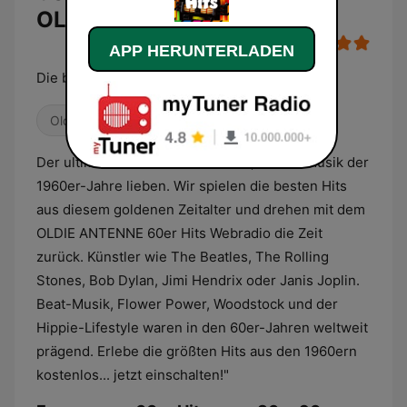
OLDIE ANTENNE Live
APP HERUNTERLADEN
Die besten Hits aus dem goldenen Zeitalter
Oldies
Der ultimative Webstream für alle, die die Musik der
1960er-Jahre lieben. Wir spielen die besten Hits
aus diesem goldenen Zeitalter und drehen mit dem
OLDIE ANTENNE 60er Hits Webradio die Zeit
zurück. Künstler wie The Beatles, The Rolling
Stones, Bob Dylan, Jimi Hendrix oder Janis Joplin.
Beat-Musik, Flower Power, Woodstock und der
Hippie-Lifestyle waren in den 60er-Jahren weltweit
prägend. Erlebe die größten Hits aus den 1960ern
kostenlos... jetzt einschalten!"