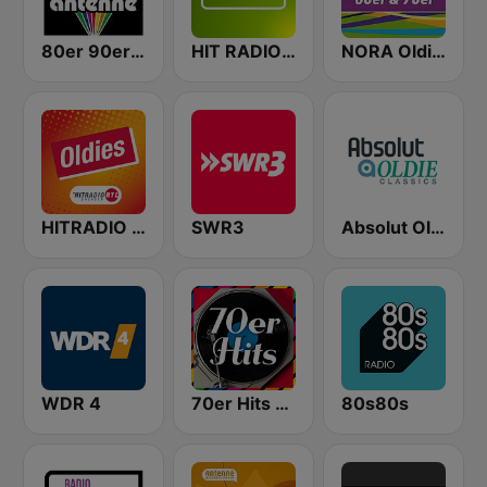
80er 90er OLDIE ANTENNE
HIT RADIO FFH
NORA Oldies
HITRADIO RTL Oldies
SWR3
Absolut Oldies Classics
WDR 4
70er Hits - von 80er 90er OLDIE ANTENNE
80s80s