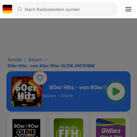
Sender
Bayern
60er Hits - von 80er 90er OLDIE ANTENNE
DIE ANTENNE
Bayern - Online