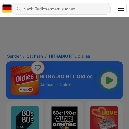
Sender
Sachsen
HITRADIO RTL Oldies
HITRADIO RTL Oldies
Sachsen - Online