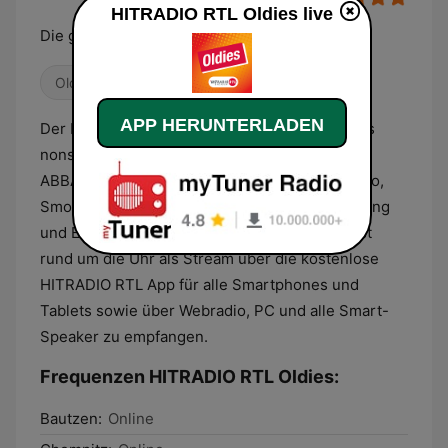
HITRADIO RTL Oldies live
Die größten Hits der 60er und 70er.
Oldies
APP HERUNTERLADEN
Der Musikstream für alle Oldie-Fans. Hier gibt’s
nonstop die schönsten Hits der 60er und 70er:
ABBA, Boney M., Bee Gees, Elton John, Chicago,
Smokie und, und, und…jede Menge Abwechslung
und Erinnerungen. „HITRADIO RTL – Oldies“ ist
rund um die Uhr als Stream über die kostenlose
HITRADIO RTL App für alle Smartphones und
Tablets sowie über Webradio, PC und alle Smart-
Speaker zu empfangen.
Frequenzen HITRADIO RTL Oldies:
Bautzen:
Online