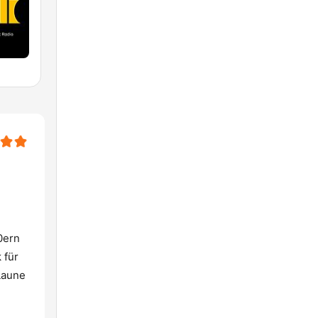
0ern
 für
Laune