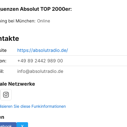
uenzen Absolut TOP 2000er:
hing bei München:
Online
ntakte
ite
https://absolutradio.de/
on:
+49 89 2442 989 00
l:
info@absolutradio.de
ale Netzwerke
lisieren Sie diese Funkinformationen
en
cebook
X