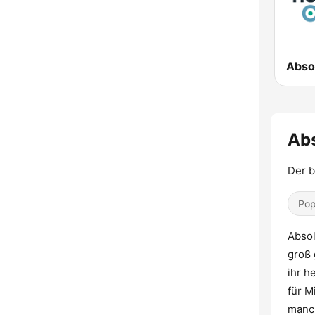
Abs
Der b
Pop
Absol
groß 
ihr h
für M
manc