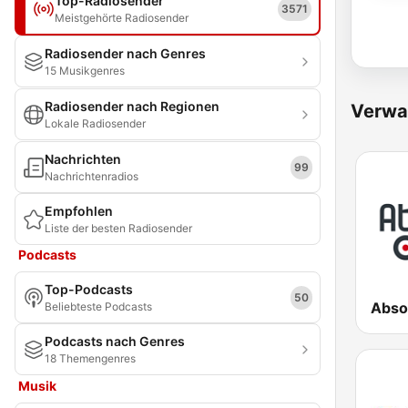
Top-Radiosender
3571
Meistgehörte Radiosender
Radiosender nach Genres
15 Musikgenres
Radiosender nach Regionen
Verwa
Lokale Radiosender
Nachrichten
99
Nachrichtenradios
Empfohlen
Liste der besten Radiosender
Podcasts
Top-Podcasts
50
Abso
Beliebteste Podcasts
Podcasts nach Genres
18 Themengenres
Musik