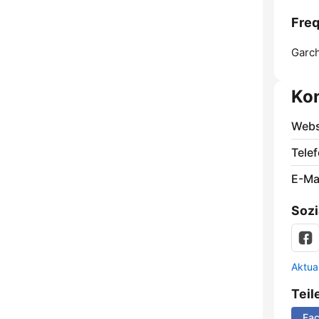
Freq
Garc
Ko
Webs
Telef
E-Mai
Sozi
Aktua
Teil
Fa