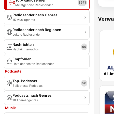
Top-Radiosender
3571
Meistgehörte Radiosender
Radiosender nach Genres
Verwa
15 Musikgenres
Radiosender nach Regionen
Lokale Radiosender
Nachrichten
99
Nachrichtenradios
Empfohlen
Liste der besten Radiosender
Podcasts
Top-Podcasts
50
Beliebteste Podcasts
Podcasts nach Genres
18 Themengenres
Musik