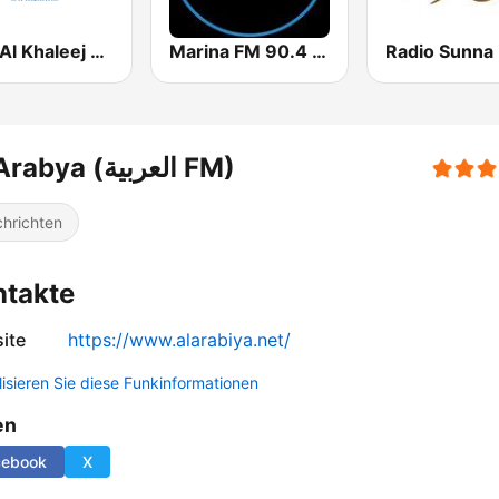
Marina FM 90.4 (مارينا)
Sout Al Khaleej FM صوت الخليج
Al Arabya (العربية FM)
hrichten
ntakte
ite
https://www.alarabiya.net/
lisieren Sie diese Funkinformationen
en
cebook
X