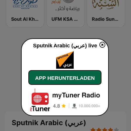
Radio Sunna إذاعة السنة
UFM KSA (يو إف إم)
Sout Al Khaleej FM صوت الخليج
Sputnik Arabic (عربي) live
APP HERUNTERLADEN
Sputnik Arabic (عربي)