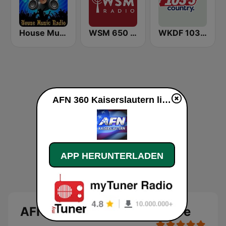
House Music Radio
WSM 650 AM
WKDF 103.3 Country
AFN 360 Kaiserslautern live
APP HERUNTERLADEN
AFN 360 Kaiserslautern Live