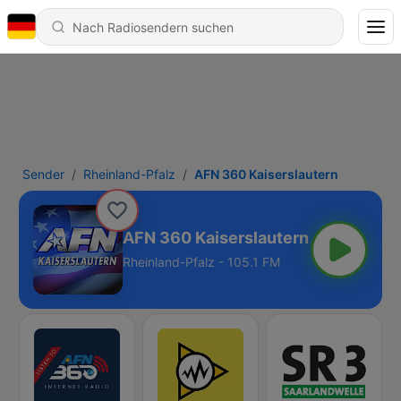
Sender
Rheinland-Pfalz
AFN 360 Kaiserslautern
AFN 360 Kaiserslautern
Rheinland-Pfalz - 105.1 FM