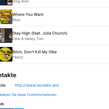
Greg Aven
Where You Want
Riton
Stay High (feat. Julia Church)
Diplo & Sleepy Tom
Bitch, Don't Kill My Vibe
TRACE
ntakte
ite
http://www.lavradio.am/
lisieren Sie diese Funkinformationen
en