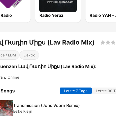
Radio
Radio Yeraz
վ Ռադիո Միքս (Lav Radio Mix)
ce / EDM
Elektro
quenzen Լավ Ռադիո Միքս (Lav Radio Mix):
an:
Online
-Songs
Letzte 7 Tage
Letzte 30 
Transmission (Joris Voorn Remix)
Eelke Kleijn