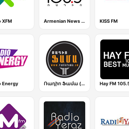
o XFM
Armenian News Radio Lratvakan (Radio Impuls)
KISS FM
o Energy
Ռադիո Ֆամա (Radio Fama)
Hay FM 105.