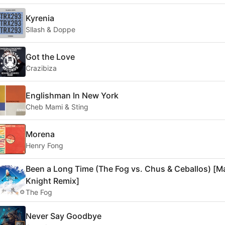
Kyrenia
Sllash & Doppe
Got the Love
Crazibiza
Englishman In New York
Cheb Mami & Sting
Morena
Henry Fong
Been a Long Time (The Fog vs. Chus & Ceballos) [M
Knight Remix]
The Fog
Never Say Goodbye