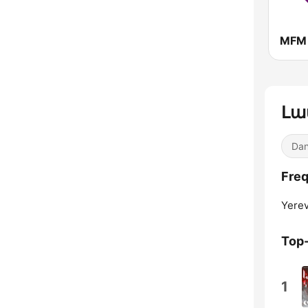
MFM 
Լա
Dan
Fre
Yerev
Top
1