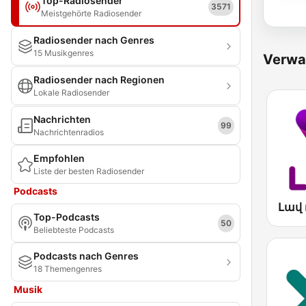
Top-Radiosender
3571
Meistgehörte Radiosender
Radiosender nach Genres
15 Musikgenres
Verwa
Radiosender nach Regionen
Lokale Radiosender
Nachrichten
99
Nachrichtenradios
Empfohlen
Liste der besten Radiosender
Podcasts
Top-Podcasts
50
Beliebteste Podcasts
Podcasts nach Genres
18 Themengenres
Musik