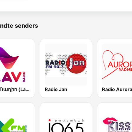
ndte senders
Լավ Ռադիո (Lav Radio)
Radio Jan
Radio Auror