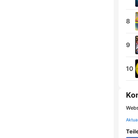
8
9
10
Ko
Webs
Aktua
Teil