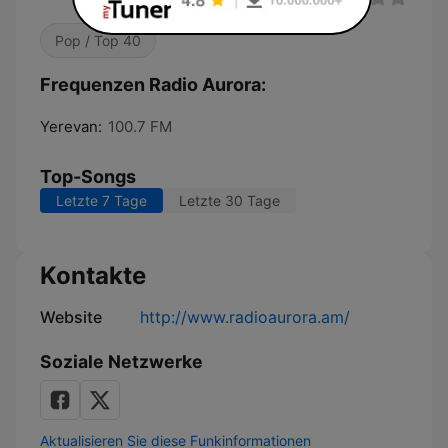
Pop / Top 40
Frequenzen Radio Aurora:
Yerevan:
100.7 FM
Top-Songs
Letzte 7 Tage
Letzte 30 Tage
Kontakte
Website
http://www.radioaurora.am/
Soziale Netzwerke
Aktualisieren Sie diese Funkinformationen