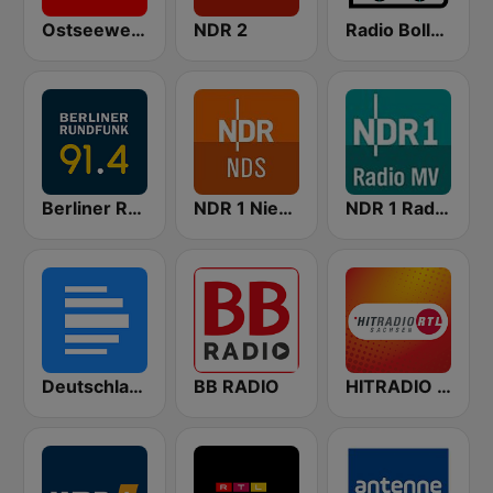
Ostseewelle Hit-Radio 105.6
NDR 2
Radio Bollerwagen
Berliner Rundfunk 91.4
NDR 1 Niedersachsen
NDR 1 Radio MV
Deutschlandfunk
BB RADIO
HITRADIO RTL Sachsen