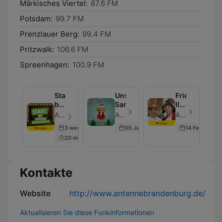
Märkisches Viertel:
87.6 FM
Potsdam:
99.7 FM
Prenzlauer Berg:
99.4 FM
Pritzwalk:
106.6 FM
Spreenhagen:
100.9 FM
Stars
Unser
Friedrich
bei
Sandmännchen
II.
Antenne
und
Antenne Brandenburg (rbb) - Folge 60
Antenne Brandenburg (rbb) - Folge 73
Antenne Brandenburg (rbb) - Folge 7
Brandenburg
der
3 weeks ago
05 Jul 2026
14 Feb 2026
Müller
20 min
von
Sanssouci
Kontakte
Website
http://www.antennebrandenburg.de/
Aktualisieren Sie diese Funkinformationen