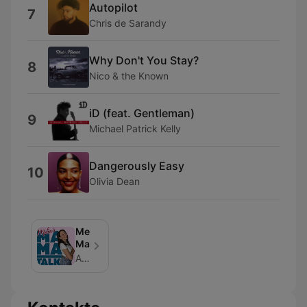
Autopilot
7
Chris de Sarandy
Why Don't You Stay?
8
Nico & the Known
iD (feat. Gentleman)
9
Michael Patrick Kelly
Dangerously Easy
10
Olivia Dean
Mela‘s
MamaTalk
Antenne Niedersachsen präsentiert: Ratgeber für Mamas. Talk über Frauengesundheit („So ist schwanger sein…“) über die Geburt bis hin zur Kindererziehung und Kinderbetreuung