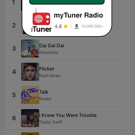
1
KATO
Overkill
2
Holly Humberstone
Dai Dai Dai
3
Robertino
Flicker
4
Niall Horan
Talk
5
Khalid
I Knew You Were Trouble.
6
Taylor Swift