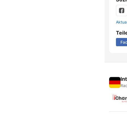
Aktua
Teil
Fa
In
Rad