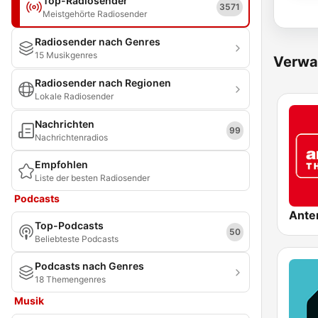
Top-Radiosender
3571
Meistgehörte Radiosender
Radiosender nach Genres
15 Musikgenres
Verwa
Radiosender nach Regionen
Lokale Radiosender
Nachrichten
99
Nachrichtenradios
Empfohlen
Liste der besten Radiosender
Podcasts
Top-Podcasts
50
Beliebteste Podcasts
Podcasts nach Genres
18 Themengenres
Musik