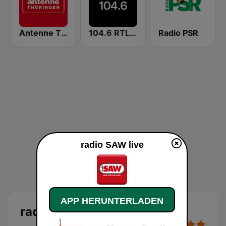
Antenne Thüringen
104.6 RTL Berlins Hitradio
Radio PSR
radio SAW live
APP HERUNTERLADEN
radio SAW Live