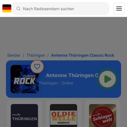
Sender
Thüringen
Antenne Thüringen Classic Rock
lassic Rock
Thüringen - Online