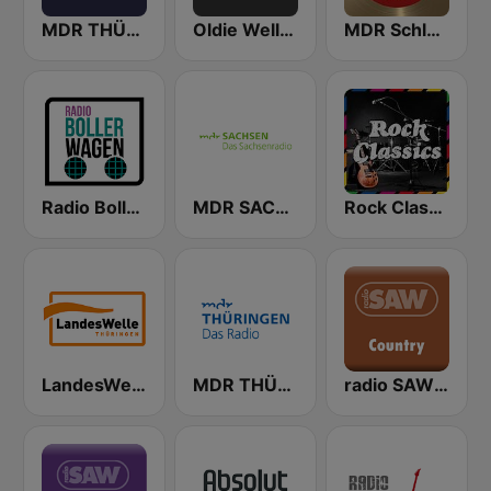
MDR THÜRINGEN Erfurt
Oldie Welle Niederbayern
MDR Schlagerwelt
Radio Bollerwagen
MDR SACHSEN Leipzig
Rock Classics - von 80er 90er OLDIE ANTENNE
LandesWelle Thüringen
MDR THÜRINGEN Suhl
radio SAW - Country