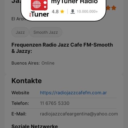
Jazzy
El Aroma Smooth del Jazz
Jazz
Smooth Jazz
Frequenzen Radio Jazz Cafe FM-Smooth
& Jazzy:
Buenos Aires:
Online
Kontakte
Website
https://radiojazzcafefm.com.ar
Telefon:
11 6765 5330
E-Mail:
radiojazzcafeargentina@yahoo.com
Soziale Netzwerke