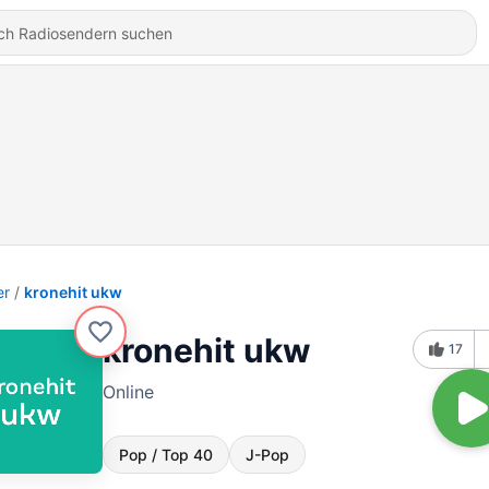
er
kronehit ukw
kronehit ukw
17
Online
Pop / Top 40
J-Pop