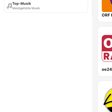
Top-Musik
Meistgehörte Musik
ORF 
oe24