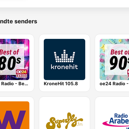
ndte senders
oe24 Radio - Best of 80s
KroneHit 105.8