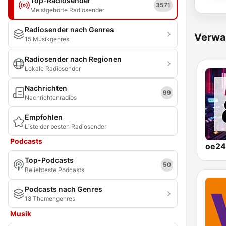
Top-Radiosender
3571
Meistgehörte Radiosender
Radiosender nach Genres
Verwa
15 Musikgenres
Radiosender nach Regionen
Lokale Radiosender
Nachrichten
99
Nachrichtenradios
Empfohlen
Liste der besten Radiosender
Podcasts
Top-Podcasts
50
Beliebteste Podcasts
Podcasts nach Genres
18 Themengenres
Musik