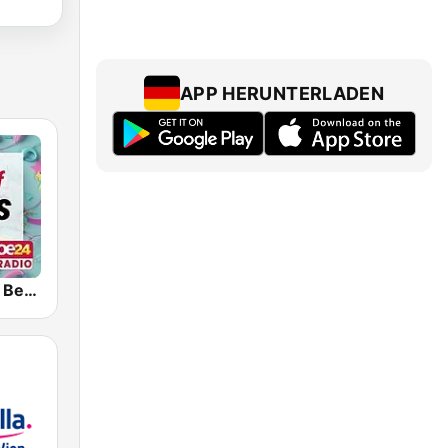
APP HERUNTERLADEN
oe24 Radio - Best of 90s