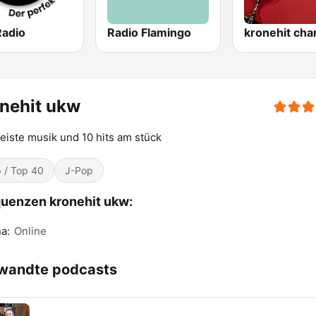
Radio
Radio Flamingo
kronehit cha
nehit ukw
eiste musik und 10 hits am stück
 / Top 40
J-Pop
uenzen kronehit ukw:
a:
Online
wandte podcasts