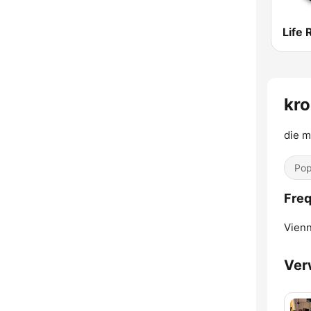
Life 
kro
die m
Pop
Freq
Vienn
Ver