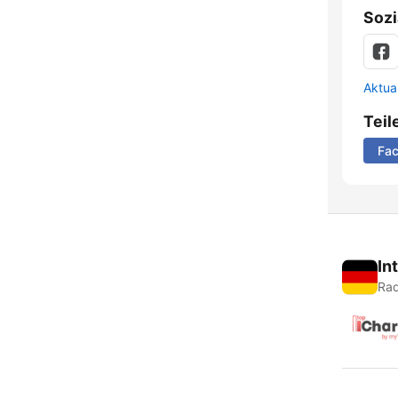
Sozi
Aktua
Teil
Fa
In
Rad