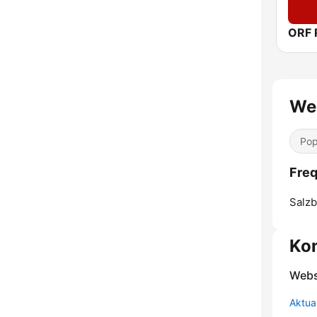
Wel
Pop
Freq
Salzb
Ko
Webs
Aktua