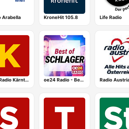
 Arabella
KroneHit 105.8
Life Radio
ORF Radio Kärnten
oe24 Radio - Best of Schlager
Radio Austri