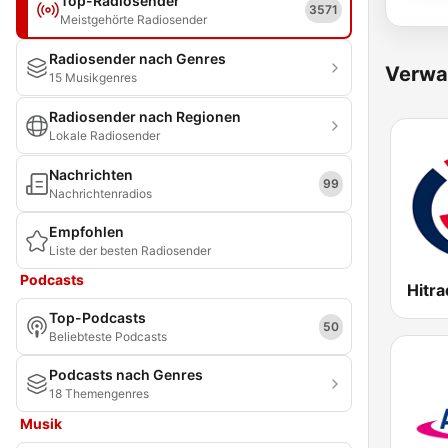
Top-Radiosender
3571
Meistgehörte Radiosender
Radiosender nach Genres
Verwa
15 Musikgenres
Radiosender nach Regionen
Lokale Radiosender
Nachrichten
99
Nachrichtenradios
Empfohlen
Liste der besten Radiosender
Podcasts
Hitra
Top-Podcasts
50
Beliebteste Podcasts
Podcasts nach Genres
18 Themengenres
Musik