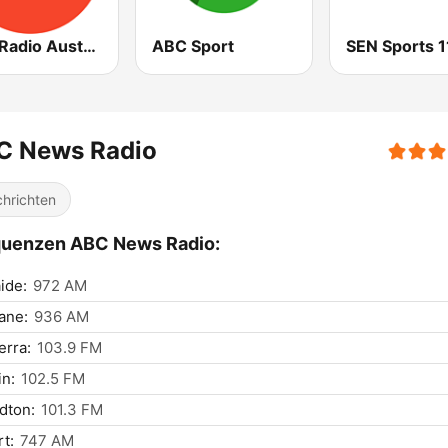
ABC Radio Australia
ABC Sport
C News Radio
hrichten
quenzen ABC News Radio:
ide:
972 AM
ane:
936 AM
rra:
103.9 FM
n:
102.5 FM
dton:
101.3 FM
t:
747 AM