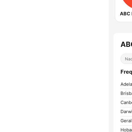
AB
Nac
Fre
Adela
Brisb
Canbe
Darwi
Geral
Hobar