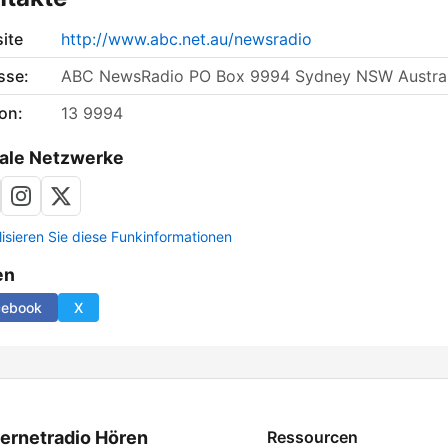
ite
http://www.abc.net.au/newsradio
sse:
ABC NewsRadio PO Box 9994 Sydney NSW Austral
on:
13 9994
ale Netzwerke
lisieren Sie diese Funkinformationen
en
cebook
X
ternetradio Hören
Ressourcen