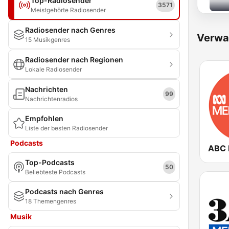
Top-Radiosender
3571
Meistgehörte Radiosender
Radiosender nach Genres
Verwa
15 Musikgenres
Radiosender nach Regionen
Lokale Radiosender
Nachrichten
99
Nachrichtenradios
Empfohlen
Liste der besten Radiosender
Podcasts
Top-Podcasts
50
Beliebteste Podcasts
Podcasts nach Genres
18 Themengenres
Musik