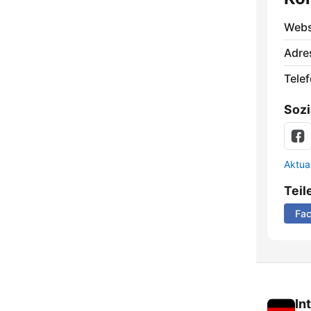
Webs
Adre
Telef
Sozi
Aktua
Teil
Fa
In