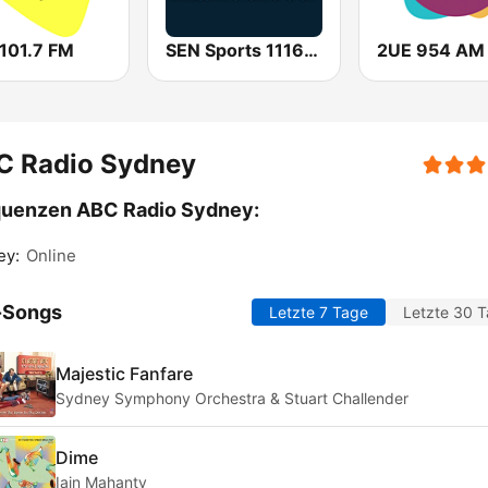
 101.7 FM
SEN Sports 1116 AM
2UE 954 AM
C Radio Sydney
quenzen ABC Radio Sydney:
ey:
Online
-Songs
Letzte 7 Tage
Letzte 30 
Majestic Fanfare
Sydney Symphony Orchestra & Stuart Challender
Dime
Iain Mahanty