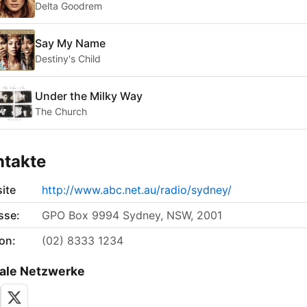
Delta Goodrem
Say My Name
Destiny's Child
Under the Milky Way
The Church
ntakte
ite
http://www.abc.net.au/radio/sydney/
sse:
GPO Box 9994 Sydney, NSW, 2001
on:
(02) 8333 1234
ale Netzwerke