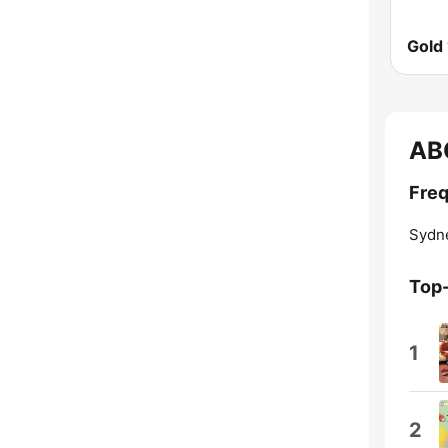
Gold
AB
Fre
Sydn
Top
1
2