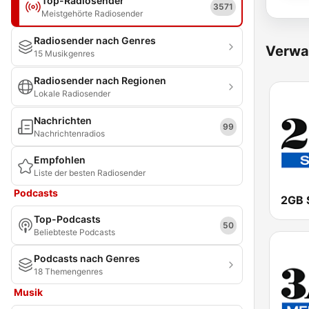
Top-Radiosender
3571
Meistgehörte Radiosender
Radiosender nach Genres
Verwa
15 Musikgenres
Radiosender nach Regionen
Lokale Radiosender
Nachrichten
99
Nachrichtenradios
Empfohlen
Liste der besten Radiosender
Podcasts
2GB 
Top-Podcasts
50
Beliebteste Podcasts
Podcasts nach Genres
18 Themengenres
Musik