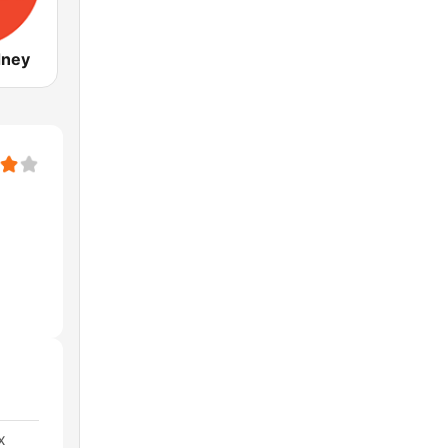
dney
x