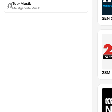
Top-Musik
Meistgehörte Musik
2SM 