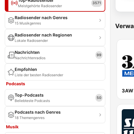
Top-Radiosender
3571
Meistgehörte Radiosender
Radiosender nach Genres
15 Musikgenres
Verwa
Radiosender nach Regionen
Lokale Radiosender
Nachrichten
99
Nachrichtenradios
Empfohlen
Liste der besten Radiosender
Podcasts
3AW 
Top-Podcasts
50
Beliebteste Podcasts
Podcasts nach Genres
18 Themengenres
Musik