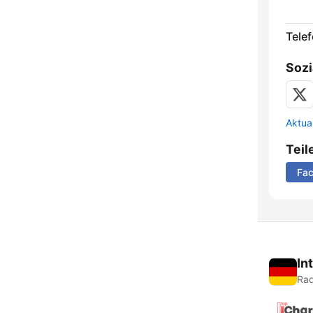
Telef
Sozi
Aktua
Teil
Fa
In
Rad