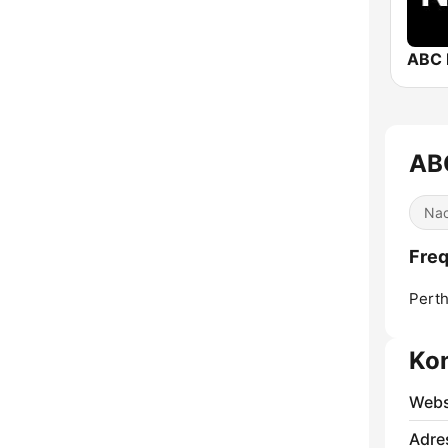
ABC 
AB
Nac
Freq
Perth
Ko
Webs
Adre