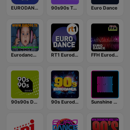
EURODANCE 90s Free
90s90s Techno
Euro Dance
Eurodance 90
RT1 Eurodance
FFH Eurodance
90s90s Dance
90s Eurodance
Sunshine - Eurodance