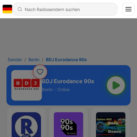
Sender
Berlin
BDJ Eurodance 90s
BDJ Eurodance 90s
Berlin - Online