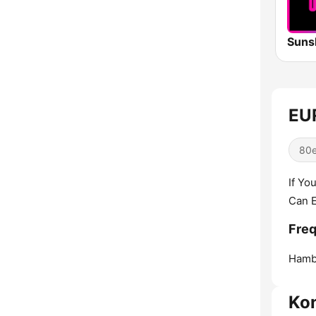
EU
80e
If Yo
Can E
Fre
Hamb
Ko