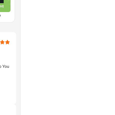
e
p You