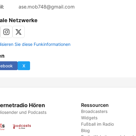
l:
ase.mob748@gmail.com
ale Netzwerke
lisieren Sie diese Funkinformationen
en
cebook
X
ternetradio Hören
Ressourcen
Broadcasters
iosender und Podcasts
Widgets
Fußball im Radio
Blog