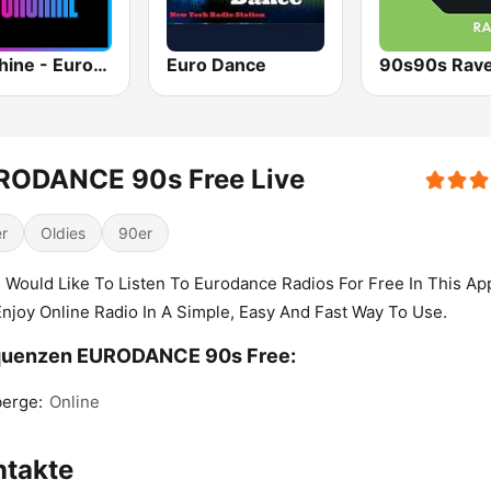
Sunshine - Eurodance
Euro Dance
90s90s Rav
RODANCE 90s Free Live
r
Oldies
90er
u Would Like To Listen To Eurodance Radios For Free In This Ap
njoy Online Radio In A Simple, Easy And Fast Way To Use.
quenzen EURODANCE 90s Free:
erge:
Online
ntakte