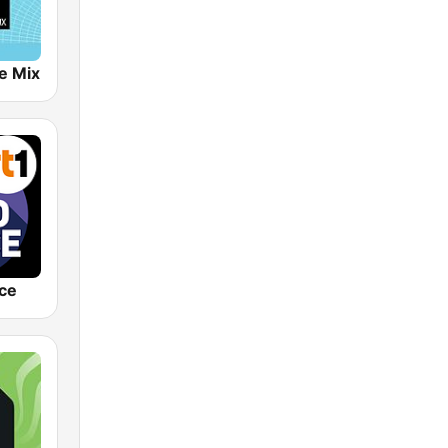
e Mix
ce