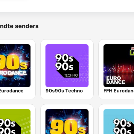
ndte senders
Eurodance
90s90s Techno
FFH Eurodan