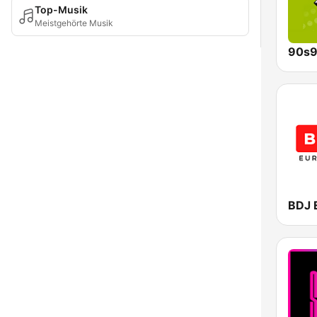
Top-Musik
Meistgehörte Musik
90s9