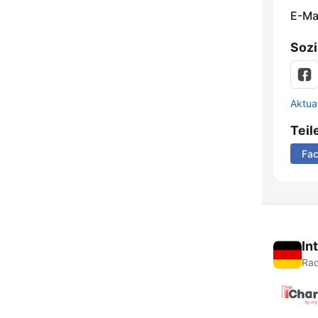
E-Mai
Sozi
Aktua
Teil
Fa
In
Rad