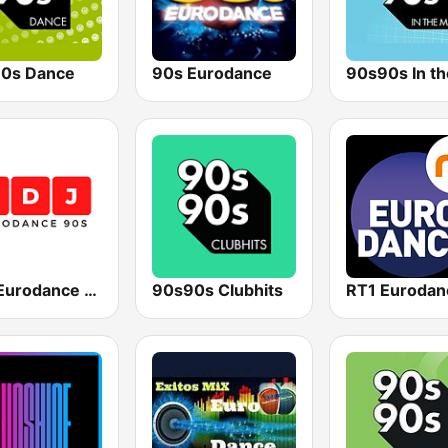
0s Dance
90s Eurodance
90s90s In th
BDJ Eurodance 90s
90s90s Clubhits
RT1 Eurodan