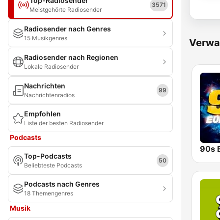
Top-Radiosender
3571
Meistgehörte Radiosender
Radiosender nach Genres
15 Musikgenres
Verwa
Radiosender nach Regionen
Lokale Radiosender
Nachrichten
99
Nachrichtenradios
Empfohlen
Liste der besten Radiosender
Podcasts
90s 
Top-Podcasts
50
Beliebteste Podcasts
Podcasts nach Genres
18 Themengenres
Musik