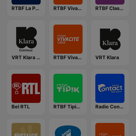
RTBF La Première
RTBF VivaCité Bruxelles
RTBF Classic 21
VRT Klara Continuo
RTBF VivaCité Liège
VRT Klara
Bel RTL
RTBF Tipik FM
Radio Contact