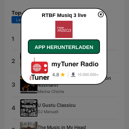
Top-Songs
RTBF Musiq 3 live
Letzte 7 Tage
Letzte 30 Tage
Apollo You Sixteen
1
Karim Baggili
APP HERUNTERLADEN
Forbidden Love
2
Harry Lightfoot
3 Old Viennese Dances: III. Schön
3
Rosmarin
Marina Chiche
U Gustu Classicu
4
DJ Manueli
The Music in My Head