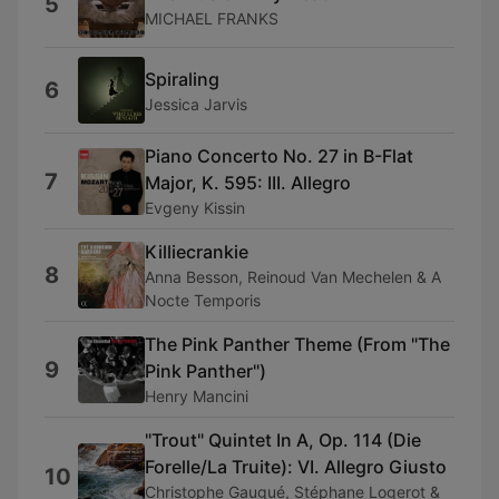
5
MICHAEL FRANKS
Spiraling
6
Jessica Jarvis
Piano Concerto No. 27 in B-Flat
7
Major, K. 595: III. Allegro
Evgeny Kissin
Killiecrankie
8
Anna Besson, Reinoud Van Mechelen & A
Nocte Temporis
The Pink Panther Theme (From "The
9
Pink Panther")
Henry Mancini
"Trout" Quintet In A, Op. 114 (Die
Forelle/La Truite): VI. Allegro Giusto
10
Christophe Gaugué, Stéphane Logerot &