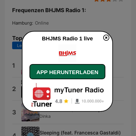
Frequenzen BHJMS Radio 1:
Hamburg:
Online
Top-Songs
BHJMS Radio 1 live
Letzte 7 Tage
Letzte 30 Tage
70/80/90
1
Aste
APP HERUNTERLADEN
If You Want Me
2
Todays Eden
Reach for Me (feat. Hadley)
3
Dinka
Sleeping (feat. Francesca Gastaldi)
4