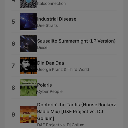
Italoconnection
Industrial Disease
5
Dire Straits
Sausalito Summernight (LP Version)
6
Diesel
Din Daa Daa
7
George Kranz & Third World
Polaris
8
Cyber People
Doctorin' the Tardis (House Rockerz
Radio Mix) [D&F Project vs. DJ
9
Gollum]
D&F Project vs. Dj Gollum