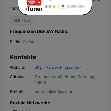
100% R&B Webradio
R&B / Soul
Frequenzen DEFJAY Radio:
Berlin:
Online
Kontakte
Website
https://www.defjay.com/
Adresse:
Grolmanstr. 40, Berlin, Germany,
10623
E-Mail:
contact@defjay.com
Soziale Netzwerke