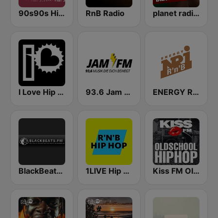
90s90s Hiphop & Rap
RnB Radio
planet radio black beats
I Love Hip Hop
93.6 Jam FM
ENERGY RNB
BlackBeats.FM
1LIVE Hip Hop & RnB
Kiss FM Oldschool Hip Hop