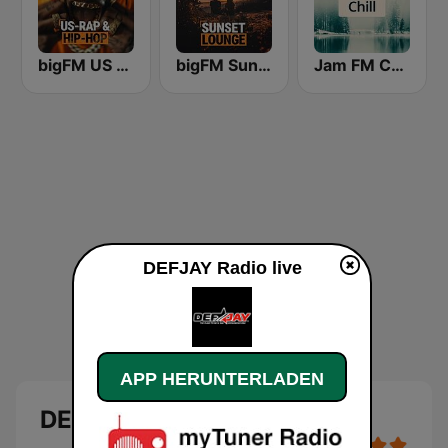
bigFM US Rap & Hip-Hop
bigFM Sunset Lounge
Jam FM Chill
DEFJAY Radio live
APP HERUNTERLADEN
DEFJAY Radio Live