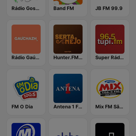
Rádio Gospel Adoração
Band FM
JB FM 99.9
Rádio Gaúcha ZH
Hunter.FM - Sertanejo
Super Rádio Tupi
FM O Dia
Antena 1 FM
Mix FM São Paulo