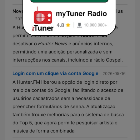
Novo controle de conteúdo para assinantes Plus
2026-05-19
A Hunter.FM introduziu uma funcionalidade que
permite aos usuários do plano
Hunter Plus
desativar o
Hunter News
e anúncios internos,
permitindo uma audição personalizada e sem
interrupções nos canais, incluindo a rádio Gospel.
Login com um clique via conta Google
2026-05-16
A Hunter.FM liberou a opção de login direto por
meio de contas do Google, facilitando o acesso de
usuários cadastrados sem a necessidade de
preencher formulários de senha. A atualização
também trouxe melhorias para o sistema de busca
do Top 5, que agora permite pesquisar artista e
música de forma combinada.