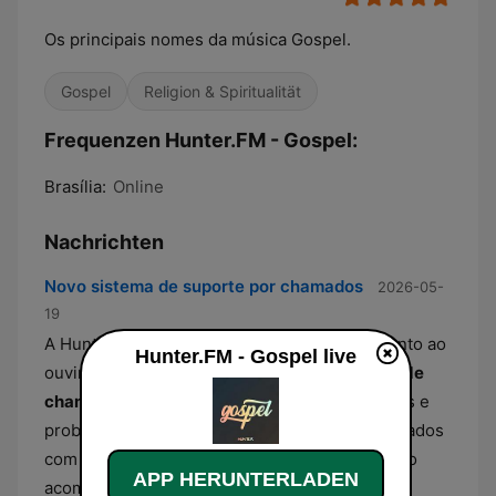
Os principais nomes da música Gospel.
Gospel
Religion & Spiritualität
Frequenzen Hunter.FM - Gospel:
Brasília:
Online
Nachrichten
Novo sistema de suporte por chamados
2026-05-
19
A Hunter.FM atualizou seu canal de atendimento ao
Hunter.FM - Gospel live
ouvinte com a implementação de um
sistema de
chamados
. Agora, todas as dúvidas, sugestões e
problemas técnicos dos usuários ficam registrados
com histórico e status unificados para facilitar o
APP HERUNTERLADEN
acompanhamento.