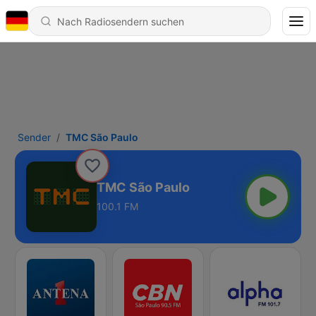
Sender
TMC São Paulo
TMC São Paulo
100.1 FM