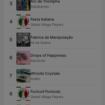
Arc de Triomphe
3
Sababaman
Festa Italiana
4
Global Village Players
Fabrica de Manipulação
5
Pé de Guerra
Drops of Happiness
6
AlexGrohl
Whistle Crystals
7
Ikoliks
Funiculi Funicula
8
Global Village Players