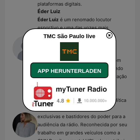
plataformas digitais.
Éder Luiz
Éder Luiz
é um renomado locutor
esportivo e uma das vozes mais
icônicas da emissora, liderando as
TMC São Paulo live
transmissões de futebol e grandes
eventos na TMC. Com décadas de
carreira no rádio paulista, ele também
coordena a equipe de esportes, sendo
APP HERUNTERLADEN
uma referência de autoridade e vibração
nas transmissões brasileiras.
Daniela Lima
Daniela Lima
atua como analista política
na TMC, trazendo informações
exclusivas e bastidores do poder para a
audiência da rádio. Reconhecida por seu
trabalho em grandes veículos como a