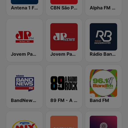
Antena 1 FM
CBN São Paulo
Alpha FM 101.7
Jovem Pan FM São Paulo
Jovem Pan News
Rádio Bandeirantes
BandNews FM - 96.9 SP
89 FM - A Rádio Rock
Band FM