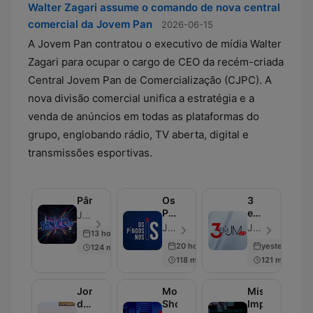
Walter Zagari assume o comando de nova central
comercial da Jovem Pan
2026-06-15
A Jovem Pan contratou o executivo de mídia Walter
Zagari para ocupar o cargo de CEO da recém-criada
Central Jovem Pan de Comercialização (CJPC). A
nova divisão comercial unifica a estratégia e a
venda de anúncios em todas as plataformas do
grupo, englobando rádio, TV aberta, digital e
transmissões esportivas.
Pânico
Os
3
Pingos
em
Jovem Pan - Folge 675
nos
1
Jovem Pan - Folge 627
Jovem Pan - Folge 1959
13 hours ago
Is
20 hours ago
yesterday
124 min
118 min
121 min
Jornal
Morning
Missão
da
Show
Impossível