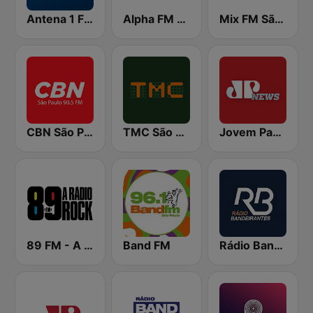
Antena 1 FM
Alpha FM 101.7
Mix FM São Paulo
CBN São Paulo
TMC São Paulo
Jovem Pan News
89 FM - A Rádio Rock
Band FM
Rádio Bandeirantes