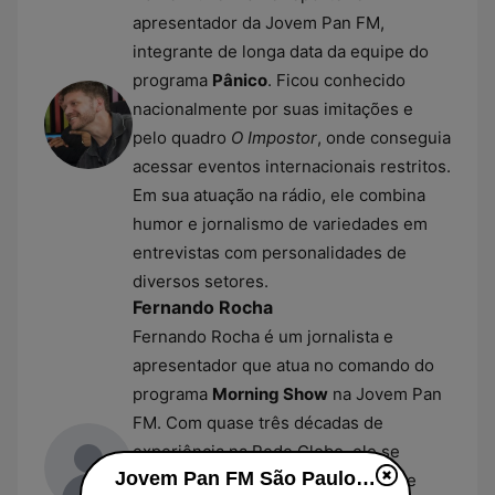
apresentador da Jovem Pan FM,
integrante de longa data da equipe do
programa
Pânico
. Ficou conhecido
nacionalmente por suas imitações e
pelo quadro
O Impostor
, onde conseguia
acessar eventos internacionais restritos.
Em sua atuação na rádio, ele combina
humor e jornalismo de variedades em
entrevistas com personalidades de
diversos setores.
Fernando Rocha
Fernando Rocha é um jornalista e
apresentador que atua no comando do
programa
Morning Show
na Jovem Pan
FM. Com quase três décadas de
experiência na Rede Globo, ele se
Jovem Pan FM São Paulo live
destacou como repórter esportivo e